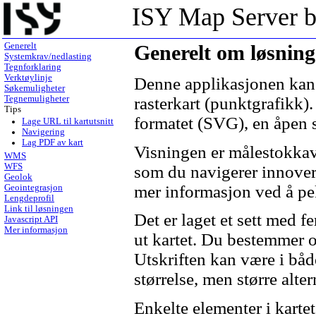
ISY Map Server b
Generelt
Generelt om løsnin
Systemkrav/nedlasting
Tegnforklaring
Verktøylinje
Denne applikasjonen kan v
Søkemuligheter
rasterkart (punktgrafikk)
Tegnemuligheter
Tips
formatet (SVG), en åpen s
Lage URL til kartutsnitt
Navigering
Lag PDF av kart
Visningen er målestokkavh
WMS
WFS
som du navigerer innover 
Geolok
mer informasjon ved å pek
Geointegrasjon
Lengdeprofil
Link til løsningen
Det er laget et sett med f
Javascript API
Mer informasjon
ut kartet. Du bestemmer o
Utskriften kan være i båd
størrelse, men større alter
Enkelte elementer i karte